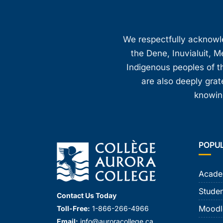
We respectfully acknowled
the Dene, Inuvialuit, M
Indigenous peoples of th
are also deeply gra
knowing
POPU
Acade
Studen
Contact Us Today
Moodl
Toll-Free:
1-866-266-4966
Email:
info@auroracollege.ca