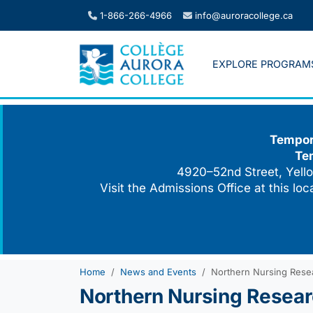
Skip
1-866-266-4966
info@auroracollege.ca
to
content
EXPLORE PROGRAM
Tempora
Te
4920–52nd Street, Yello
Visit the Admissions Office at this lo
Home
News and Events
Northern Nursing Resea
Northern Nursing Resear