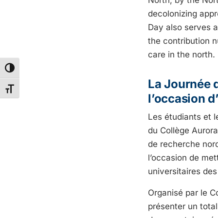
decolonizing app
Day also serves as
the contribution 
care in the north.
Toggle High Contrast
La Journée d
Toggle Font size
l’occasion d
Les étudiants et 
du Collège Aurora
de recherche nordi
l’occasion de met
universitaires des
Organisé par le C
présenter un tota