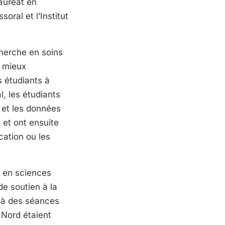
auréat en
oral et l’Institut
cherche en soins
e mieux
s étudiants à
l, les étudiants
 et les données
 et ont ensuite
cation ou les
 en sciences
 de soutien à la
r à des séances
 Nord étaient