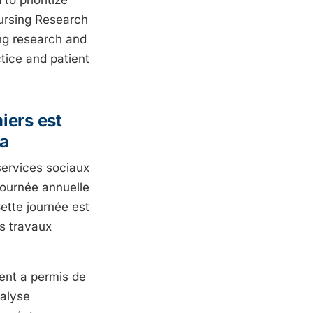
ursing Research
ing research and
tice and patient
iers est
ra
services sociaux
Journée annuelle
ette journée est
es travaux
ent a permis de
nalyse