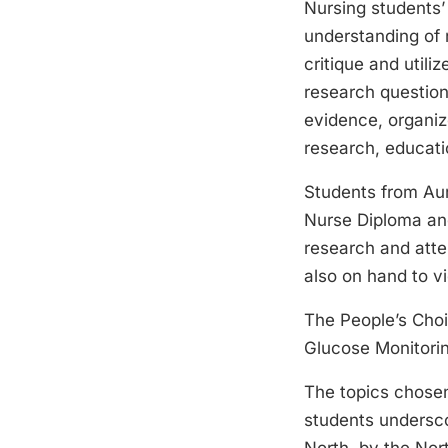
Nursing students’
understanding of 
critique and utili
research question
evidence, organiz
research, educatio
Students from Aur
Nurse Diploma and
research and atte
also on hand to v
The People’s Cho
Glucose Monitorin
The topics chosen
students undersco
North, by the Nort