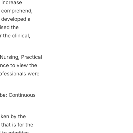
o increase
to comprehend,
ts developed a
ised the
the clinical,
Nursing, Practical
nce to view the
ofessionals were
be: Continuous
aken by the
hat is for the
to prioritize