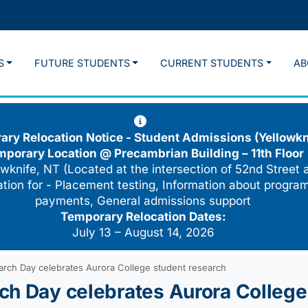
S
FUTURE STUDENTS
CURRENT STUDENTS
AB
ry Relocation Notice - Student Admissions (Yellowkn
mporary Location @
Precambrian Building – 11th Floor
wknife, NT (Located at the intersection of 52nd Street 
cation for - Placement testing, Information about program
payments, General admissions support
Temporary Relocation Dates:
July 13 – August 14, 2026
rch Day celebrates Aurora College student research
ch Day celebrates Aurora College