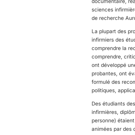
documentaire, réa
sciences infirmièr
de recherche Aur
La plupart des pr
infirmiers des ét
comprendre la rec
comprendre, critiq
ont développé un
probantes, ont év
formulé des recom
politiques, applic
Des étudiants de
infirmières, diplôm
personne) étaient
animées par des c