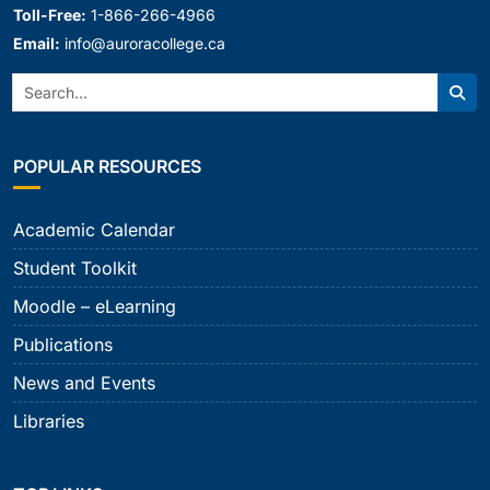
Toll-Free:
1-866-266-4966
Email:
info@auroracollege.ca
Search:
Sear
POPULAR RESOURCES
Academic Calendar
Student Toolkit
Moodle – eLearning
Publications
News and Events
Libraries